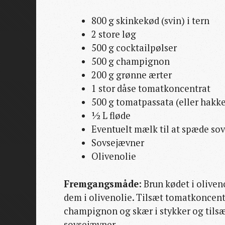
800 g skinkekød (svin) i tern
2 store løg
500 g cocktailpølser
500 g champignon
200 g grønne ærter
1 stor dåse tomatkoncentrat
500 g tomatpassata (eller hakk
½ L fløde
Eventuelt mælk til at spæde sovs
Sovsejævner
Olivenolie
Fremgangsmåde
: Brun kødet i oliven
dem i olivenolie. Tilsæt tomatkoncentr
champignon og skær i stykker og tilsæt
sovsejævner.