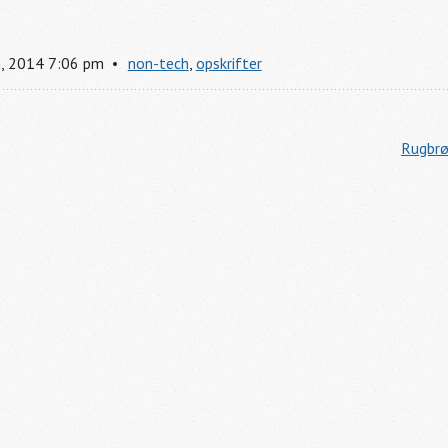
h
,
2014
7:06 pm
non-tech
,
opskrifter
Rugbrø