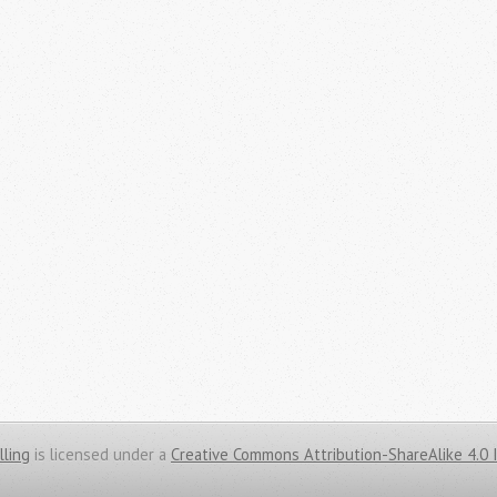
lling
is licensed under a
Creative Commons Attribution-ShareAlike 4.0 