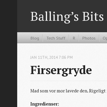
Balling’s Bits
Blog
Tech Stuff
R
Photos
Op
JAN
11
TH
,
2014
7:06 PM
Firsergryde
Mad som vor mor lavede den. Rigeligt 
Ingredienser: