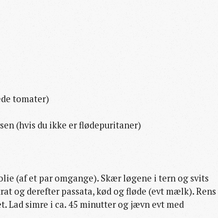
ede tomater)
en (hvis du ikke er flødepuritaner)
olie (af et par omgange). Skær løgene i tern og svits
at og derefter passata, kød og fløde (evt mælk). Rens
. Lad simre i ca. 45 minutter og jævn evt med